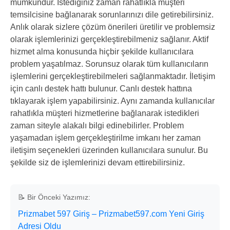
mümkündür. İstediğiniz zaman rahatlıkla müşteri
temsilcisine bağlanarak sorunlarınızı dile getirebilirsiniz.
Anlık olarak sizlere çözüm önerileri üretilir ve problemsiz
olarak işlemlerinizi gerçekleştirebilmeniz sağlanır. Aktif
hizmet alma konusunda hiçbir şekilde kullanıcılara
problem yaşatılmaz. Sorunsuz olarak tüm kullanıcıların
işlemlerini gerçekleştirebilmeleri sağlanmaktadır. İletişim
için canlı destek hattı bulunur. Canlı destek hattına
tıklayarak işlem yapabilirsiniz. Aynı zamanda kullanıcılar
rahatlıkla müşteri hizmetlerine bağlanarak istedikleri
zaman siteyle alakalı bilgi edinebilirler. Problem
yaşamadan işlem gerçekleştirilme imkanı her zaman
iletişim seçenekleri üzerinden kullanıcılara sunulur. Bu
şekilde siz de işlemlerinizi devam ettirebilirsiniz.
📝 Bir Önceki Yazımız:
Prizmabet 597 Giriş – Prizmabet597.com Yeni Giriş
Adresi Oldu