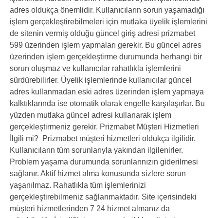
adres oldukça önemlidir. Kullanıcıların sorun yaşamadığı
işlem gerçekleştirebilmeleri için mutlaka üyelik işlemlerini
de sitenin vermiş olduğu güncel giriş adresi prizmabet
599 üzerinden işlem yapmaları gerekir. Bu güncel adres
üzerinden işlem gerçekleştirme durumunda herhangi bir
sorun oluşmaz ve kullanıcılar rahatlıkla işlemlerini
sürdürebilirler. Üyelik işlemlerinde kullanıcılar güncel
adres kullanmadan eski adres üzerinden işlem yapmaya
kalktıklarında ise otomatik olarak engelle karşılaşırlar. Bu
yüzden mutlaka güncel adresi kullanarak işlem
gerçekleştirmeniz gerekir. Prizmabet Müşteri Hizmetleri
İlgili mi? Prizmabet müşteri hizmetleri oldukça ilgilidir.
Kullanıcıların tüm sorunlarıyla yakından ilgilenirler.
Problem yaşama durumunda sorunlarınızın giderilmesi
sağlanır. Aktif hizmet alma konusunda sizlere sorun
yaşanılmaz. Rahatlıkla tüm işlemlerinizi
gerçekleştirebilmeniz sağlanmaktadır. Site içerisindeki
müşteri hizmetlerinden 7 24 hizmet almanız da