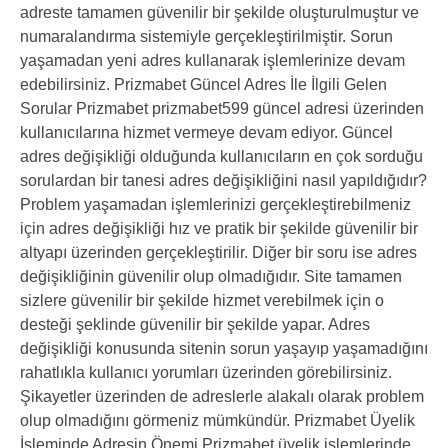
adreste tamamen güvenilir bir şekilde oluşturulmuştur ve
numaralandırma sistemiyle gerçekleştirilmiştir. Sorun
yaşamadan yeni adres kullanarak işlemlerinize devam
edebilirsiniz. Prizmabet Güncel Adres İle İlgili Gelen
Sorular Prizmabet prizmabet599 güncel adresi üzerinden
kullanıcılarına hizmet vermeye devam ediyor. Güncel
adres değişikliği olduğunda kullanıcıların en çok sorduğu
sorulardan bir tanesi adres değişikliğini nasıl yapıldığıdır?
Problem yaşamadan işlemlerinizi gerçekleştirebilmeniz
için adres değişikliği hız ve pratik bir şekilde güvenilir bir
altyapı üzerinden gerçekleştirilir. Diğer bir soru ise adres
değişikliğinin güvenilir olup olmadığıdır. Site tamamen
sizlere güvenilir bir şekilde hizmet verebilmek için o
desteği şeklinde güvenilir bir şekilde yapar. Adres
değişikliği konusunda sitenin sorun yaşayıp yaşamadığını
rahatlıkla kullanıcı yorumları üzerinden görebilirsiniz.
Şikayetler üzerinden de adreslerle alakalı olarak problem
olup olmadığını görmeniz mümkündür. Prizmabet Üyelik
İşleminde Adresin Önemi Prizmabet üyelik işlemlerinde