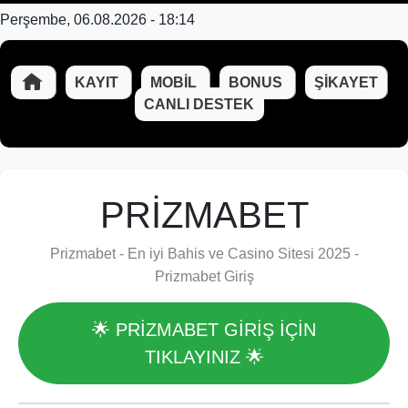
Perşembe, 06.08.2026 - 18:14
KAYIT
MOBIL
BONUS
ŞIKAYET
CANLI DESTEK
PRIZMABET
Prizmabet - En iyi Bahis ve Casino Sitesi 2025 -
Prizmabet Giriş
🌟 PRIZMABET GİRİŞ İÇİN
TIKLAYINIZ 🌟